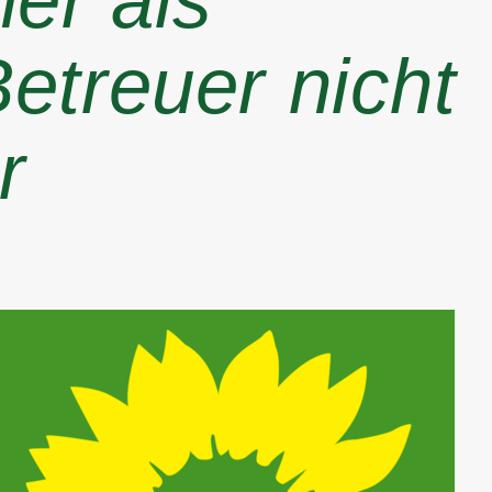
er als
Betreuer nicht
r