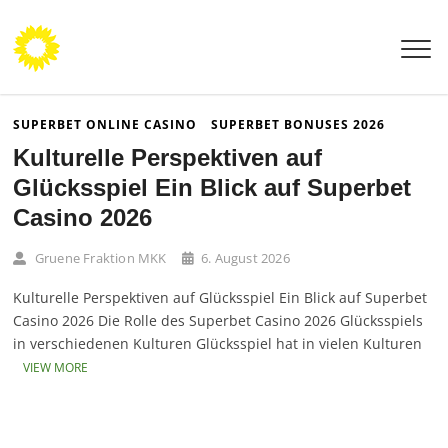
Grüne Fraktion
MKK
Autor:
Gruene Fraktion MKK
SUPERBET ONLINE CASINO
SUPERBET BONUSES 2026
Kulturelle Perspektiven auf
Glücksspiel Ein Blick auf Superbet
Casino 2026
Gruene Fraktion MKK
6. August 2026
Kulturelle Perspektiven auf Glücksspiel Ein Blick auf Superbet
Casino 2026 Die Rolle des Superbet Casino 2026 Glücksspiels
in verschiedenen Kulturen Glücksspiel hat in vielen Kulturen
VIEW MORE