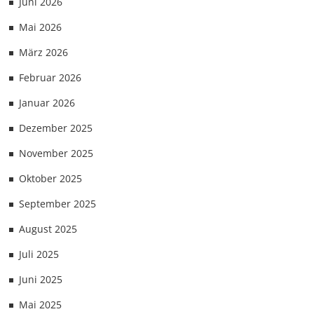
Juni 2026
Mai 2026
März 2026
Februar 2026
Januar 2026
Dezember 2025
November 2025
Oktober 2025
September 2025
August 2025
Juli 2025
Juni 2025
Mai 2025