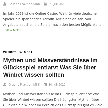
Gruene Fraktion MKK
31. Juli 2026
Im Jahr 2026 ist die Online-Casino-Welt für viele deutsche
Spieler ein spannendes Terrain. Mit einer Vielzahl von
Angeboten suchen die Spieler nach den besten Möglichkeiten,
VIEW MORE
WINBET
WINBET
Mythen und Missverständnisse im
Glücksspiel entlarvt Was Sie über
Winbet wissen sollten
Gruene Fraktion MKK
30. Juli 2026
Mythen und Missverständnisse im Glücksspiel entlarvt Was
Sie über Winbet wissen sollten Die häufigsten Mythen über
Glücksspiele Winbet Im Bereich des Glücksspiels gibt es viele