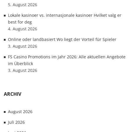
5. August 2026
Lokale kasinoer vs. internasjonale kasinoer Hvilket valg er
best for deg
4. August 2026
Online oder landbasiert Wo liegt der Vorteil für Spieler
3. August 2026
FS Casino Promotions im Jahr 2026: Alle aktuellen Angebote
im Überblick
3. August 2026
ARCHIV
August 2026
Juli 2026