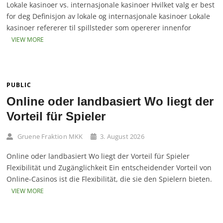
Lokale kasinoer vs. internasjonale kasinoer Hvilket valg er best
for deg Definisjon av lokale og internasjonale kasinoer Lokale
kasinoer refererer til spillsteder som opererer innenfor
VIEW MORE
PUBLIC
Online oder landbasiert Wo liegt der
Vorteil für Spieler
Gruene Fraktion MKK
3. August 2026
Online oder landbasiert Wo liegt der Vorteil für Spieler
Flexibilität und Zugänglichkeit Ein entscheidender Vorteil von
Online-Casinos ist die Flexibilität, die sie den Spielern bieten.
VIEW MORE