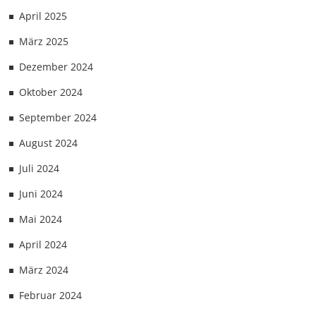
April 2025
März 2025
Dezember 2024
Oktober 2024
September 2024
August 2024
Juli 2024
Juni 2024
Mai 2024
April 2024
März 2024
Februar 2024