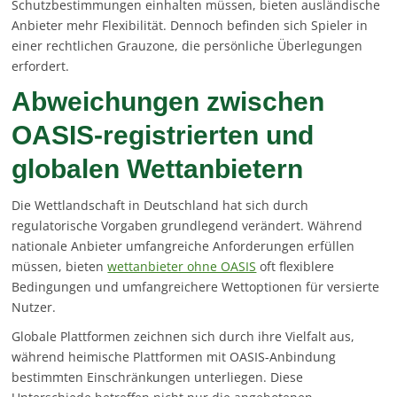
Schutzbestimmungen einhalten müssen, bieten ausländische
Anbieter mehr Flexibilität. Dennoch befinden sich Spieler in
einer rechtlichen Grauzone, die persönliche Überlegungen
erfordert.
Abweichungen zwischen
OASIS-registrierten und
globalen Wettanbietern
Die Wettlandschaft in Deutschland hat sich durch
regulatorische Vorgaben grundlegend verändert. Während
nationale Anbieter umfangreiche Anforderungen erfüllen
müssen, bieten
wettanbieter ohne OASIS
oft flexiblere
Bedingungen und umfangreichere Wettoptionen für versierte
Nutzer.
Globale Plattformen zeichnen sich durch ihre Vielfalt aus,
während heimische Plattformen mit OASIS-Anbindung
bestimmten Einschränkungen unterliegen. Diese