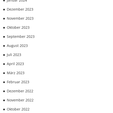
Januar 2024
Dezember 2023
November 2023
Oktober 2023
September 2023
August 2023
Juli 2023
April 2023
März 2023
Februar 2023
Dezember 2022
November 2022
Oktober 2022