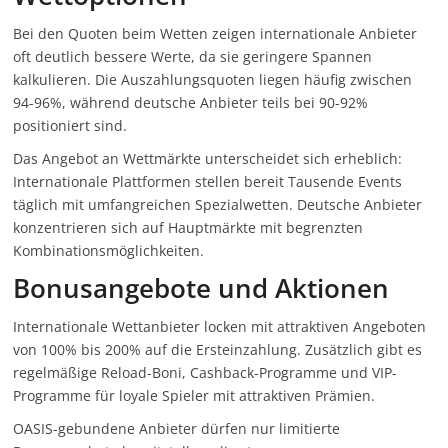
Bei den Quoten beim Wetten zeigen internationale Anbieter
oft deutlich bessere Werte, da sie geringere Spannen
kalkulieren. Die Auszahlungsquoten liegen häufig zwischen
94-96%, während deutsche Anbieter teils bei 90-92%
positioniert sind.
Das Angebot an Wettmärkte unterscheidet sich erheblich:
Internationale Plattformen stellen bereit Tausende Events
täglich mit umfangreichen Spezialwetten. Deutsche Anbieter
konzentrieren sich auf Hauptmärkte mit begrenzten
Kombinationsmöglichkeiten.
Bonusangebote und Aktionen
Internationale Wettanbieter locken mit attraktiven Angeboten
von 100% bis 200% auf die Ersteinzahlung. Zusätzlich gibt es
regelmäßige Reload-Boni, Cashback-Programme und VIP-
Programme für loyale Spieler mit attraktiven Prämien.
OASIS-gebundene Anbieter dürfen nur limitierte