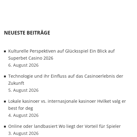
NEUESTE BEITRÄGE
Kulturelle Perspektiven auf Glücksspiel Ein Blick auf
Superbet Casino 2026
6. August 2026
Technologie und ihr Einfluss auf das Casinoerlebnis der
Zukunft
5. August 2026
Lokale kasinoer vs. internasjonale kasinoer Hvilket valg er
best for deg
4. August 2026
Online oder landbasiert Wo liegt der Vorteil für Spieler
3. August 2026