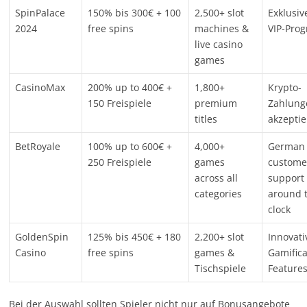
SpinPalace
150% bis 300€ + 100
2,500+ slot
Exklusiv
2024
free spins
machines &
VIP-Pro
live casino
games
CasinoMax
200% up to 400€ +
1,800+
Krypto-
150 Freispiele
premium
Zahlung
titles
akzeptie
BetRoyale
100% up to 600€ +
4,000+
German
250 Freispiele
games
custome
across all
support
categories
around 
clock
GoldenSpin
125% bis 450€ + 180
2,200+ slot
Innovati
Casino
free spins
games &
Gamifica
Tischspiele
Feature
Bei der Auswahl sollten Spieler nicht nur auf Bonusangebote