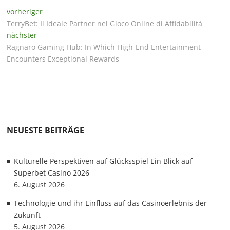
vorheriger
TerryBet: Il Ideale Partner nel Gioco Online di Affidabilità
nächster
Ragnaro Gaming Hub: In Which High-End Entertainment
Encounters Exceptional Rewards
NEUESTE BEITRÄGE
Kulturelle Perspektiven auf Glücksspiel Ein Blick auf
Superbet Casino 2026
6. August 2026
Technologie und ihr Einfluss auf das Casinoerlebnis der
Zukunft
5. August 2026