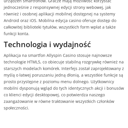
urządzeń smartfonów. Gracze mają możliwość korzystać
jednocześnie z responsywnej edycji strony webowej, jak
również i osobnej aplikacji mobilnej dostępnej na systemy
Android oraz iOS. Mobilna edycja casino oferuje dostęp do
całkowitej biblioteki tytułów, wszystkich form wpłat a także
funkcji konta.
Technologia i wydajność
Aplikacja na smartfon Allyspin Casino stosuje najnowsze
technologie HTML5, co obiecuje stabilną rozgrywkę również na
starszych modelach komórek. Interfejs został zaprojektowany z
myślą o łatwej poruszaniu jedną dłonią, a wszystkie funkcje są
prosto przystępne z poziomu menu dolnego. Użytkownicy
mobilni dysponują wgląd do tych identycznych akcji i bonusów
co klienci edycji desktopowej, co potwierdza naszego
zaangażowanie w równe traktowanie wszystkich członków
społeczności.