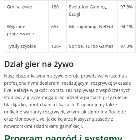
Gry na żywo
180+
Evolution Gaming,
97.8%
Ezugi
Wygrane
65+
Microgaming, NetEnt
94.1%
progresywne
Tytuły szybkie
120+
Spribe, Turbo Games
97.0%
Dział gier na żywo
Nasz obszar kasyna na żywo oferuje prawdziwe wrażenia z
profesjonalnymi dealerami realizującymi rozgrywkę w czasie
live. Relacje w jakości obrazu HD napływają z współczesnych
studiów, a gracze mogą brać udział w partiach przy rulecie,
blackjacku, punto banco i kartach. Proponujemy także
unikalne warianty rozgrywek, w tym jak Lightning Roulette
oraz Monopoly Live, jakie kojarzą klasyczną zasady z
nowatorskimi składnikami gamifikacji.
Program nagród i systemy