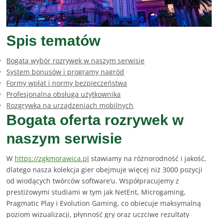
Spis tematów
Bogata wybór rozrywek w naszym serwisie
System bonusów i programy nagród
Formy wpłat i normy bezpieczeństwa
Profesjonalna obsługa użytkownika
Rozgrywka na urządzeniach mobilnych
Bogata oferta rozrywek w
naszym serwisie
W
https://zgkmorawica.pl
stawiamy na różnorodność i jakość,
dlatego nasza kolekcja gier obejmuje więcej niż 3000 pozycji
od wiodących twórców software’u. Współpracujemy z
prestiżowymi studiami w tym jak NetEnt, Microgaming,
Pragmatic Play i Evolution Gaming, co obiecuje maksymalną
poziom wizualizacji, płynność gry oraz uczciwe rezultaty