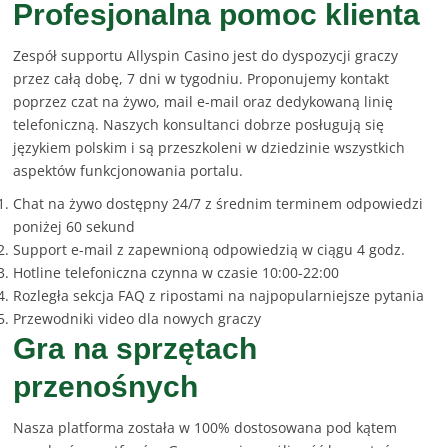
Profesjonalna pomoc klienta
Zespół supportu Allyspin Casino jest do dyspozycji graczy
przez całą dobę, 7 dni w tygodniu. Proponujemy kontakt
poprzez czat na żywo, mail e-mail oraz dedykowaną linię
telefoniczną. Naszych konsultanci dobrze posługują się
językiem polskim i są przeszkoleni w dziedzinie wszystkich
aspektów funkcjonowania portalu.
Chat na żywo dostępny 24/7 z średnim terminem odpowiedzi
poniżej 60 sekund
Support e-mail z zapewnioną odpowiedzią w ciągu 4 godz.
Hotline telefoniczna czynna w czasie 10:00-22:00
Rozległa sekcja FAQ z ripostami na najpopularniejsze pytania
Przewodniki video dla nowych graczy
Gra na sprzętach
przenośnych
Nasza platforma została w 100% dostosowana pod kątem