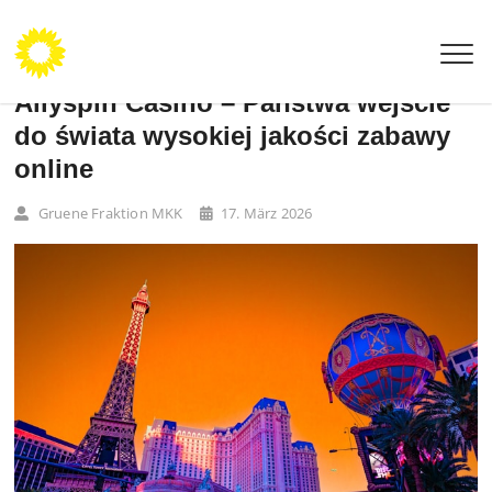
Grüne Fraktion
MKK
UNCATEGORIZED
Allyspin Casino – Państwa wejście
do świata wysokiej jakości zabawy
online
Gruene Fraktion MKK
17. März 2026