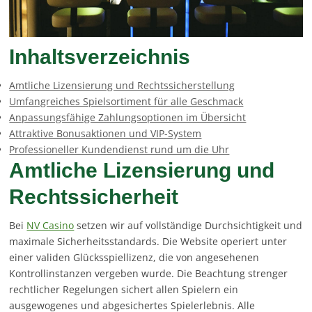
Inhaltsverzeichnis
Amtliche Lizensierung und Rechtssicherstellung
Umfangreiches Spielsortiment für alle Geschmack
Anpassungsfähige Zahlungsoptionen im Übersicht
Attraktive Bonusaktionen und VIP-System
Professioneller Kundendienst rund um die Uhr
Amtliche Lizensierung und
Rechtssicherheit
Bei
NV Casino
setzen wir auf vollständige Durchsichtigkeit und
maximale Sicherheitsstandards. Die Website operiert unter
einer validen Glücksspiellizenz, die von angesehenen
Kontrollinstanzen vergeben wurde. Die Beachtung strenger
rechtlicher Regelungen sichert allen Spielern ein
ausgewogenes und abgesichertes Spielerlebnis. Alle