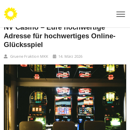
Grüne Fraktion
MKK
UNCATEGORIZED
NV Casino – Eure hochwertige
Adresse für hochwertiges Online-
Glücksspiel
Gruene Fraktion MKK
14. März 2026