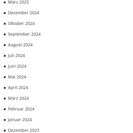
März 2025
Dezember 2024
Oktober 2024
September 2024
August 2024
Juli 2024
Juni 2024
Mai 2024
April 2024
März 2024
Februar 2024
Januar 2024
Dezember 2023