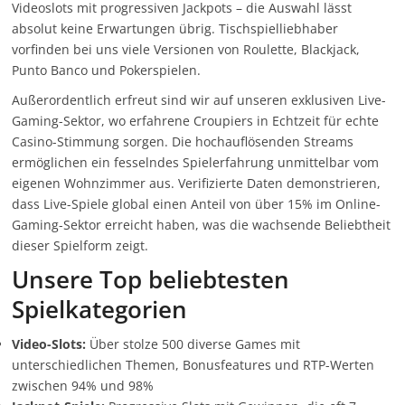
Videoslots mit progressiven Jackpots – die Auswahl lässt
absolut keine Erwartungen übrig. Tischspielliebhaber
vorfinden bei uns viele Versionen von Roulette, Blackjack,
Punto Banco und Pokerspielen.
Außerordentlich erfreut sind wir auf unseren exklusiven Live-
Gaming-Sektor, wo erfahrene Croupiers in Echtzeit für echte
Casino-Stimmung sorgen. Die hochauflösenden Streams
ermöglichen ein fesselndes Spielerfahrung unmittelbar vom
eigenen Wohnzimmer aus. Verifizierte Daten demonstrieren,
dass Live-Spiele global einen Anteil von über 15% im Online-
Gaming-Sektor erreicht haben, was die wachsende Beliebtheit
dieser Spielform zeigt.
Unsere Top beliebtesten
Spielkategorien
Video-Slots:
Über stolze 500 diverse Games mit
unterschiedlichen Themen, Bonusfeatures und RTP-Werten
zwischen 94% und 98%