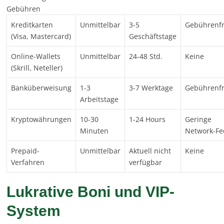
Gebühren
Kreditkarten
Unmittelbar
3-5
Gebührenfr
(Visa, Mastercard)
Geschäftstage
Online-Wallets
Unmittelbar
24-48 Std.
Keine
(Skrill, Neteller)
Banküberweisung
1-3
3-7 Werktage
Gebührenfr
Arbeitstage
Kryptowährungen
10-30
1-24 Hours
Geringe
Minuten
Network-Fe
Prepaid-
Unmittelbar
Aktuell nicht
Keine
Verfahren
verfügbar
Lukrative Boni und VIP-
System