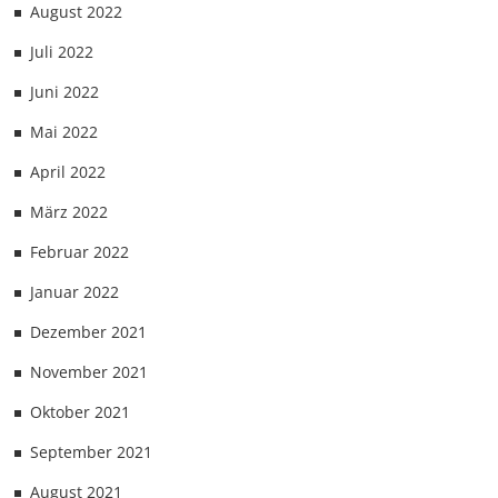
August 2022
Juli 2022
Juni 2022
Mai 2022
April 2022
März 2022
Februar 2022
Januar 2022
Dezember 2021
November 2021
Oktober 2021
September 2021
August 2021