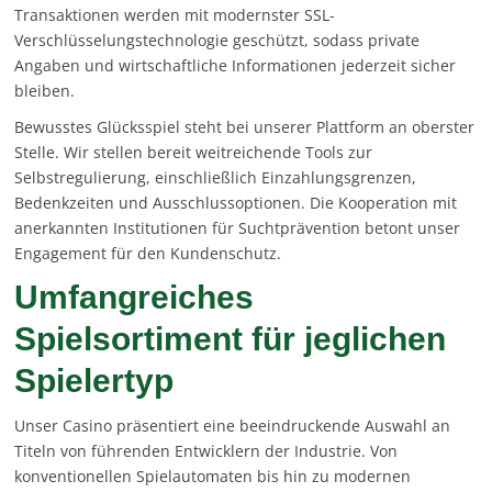
Transaktionen werden mit modernster SSL-
Verschlüsselungstechnologie geschützt, sodass private
Angaben und wirtschaftliche Informationen jederzeit sicher
bleiben.
Bewusstes Glücksspiel steht bei unserer Plattform an oberster
Stelle. Wir stellen bereit weitreichende Tools zur
Selbstregulierung, einschließlich Einzahlungsgrenzen,
Bedenkzeiten und Ausschlussoptionen. Die Kooperation mit
anerkannten Institutionen für Suchtprävention betont unser
Engagement für den Kundenschutz.
Umfangreiches
Spielsortiment für jeglichen
Spielertyp
Unser Casino präsentiert eine beeindruckende Auswahl an
Titeln von führenden Entwicklern der Industrie. Von
konventionellen Spielautomaten bis hin zu modernen