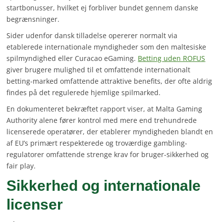
startbonusser, hvilket ej forbliver bundet gennem danske
begrænsninger.
Sider udenfor dansk tilladelse opererer normalt via
etablerede internationale myndigheder som den maltesiske
spilmyndighed eller Curacao eGaming.
Betting uden ROFUS
giver brugere mulighed til et omfattende internationalt
betting-marked omfattende attraktive benefits, der ofte aldrig
findes på det regulerede hjemlige spilmarked.
En dokumenteret bekræftet rapport viser, at Malta Gaming
Authority alene fører kontrol med mere end trehundrede
licenserede operatører, der etablerer myndigheden blandt en
af EU’s primært respekterede og troværdige gambling-
regulatorer omfattende strenge krav for bruger-sikkerhed og
fair play.
Sikkerhed og internationale
licenser