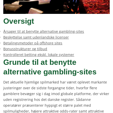
Oversigt
Årsager til at benytte alternative gambling-sites
Beskyttelse samt udenlandske licenser
Betalingsmetoder på offshore sites
Bonusstrukturer og tilbud
Kontrolleret betting ekskl. lokale systemer
Grunde til at benytte
alternative gambling-sites
Det aktuelle hjemlige spilmarked har været oplevet markante
justeringer over de sidste forgangne tider, hvorfor flere
gamblere bevæger sig i dag imod globale platforme, der virker
uden registrering hos det danske register. Sådanne
operatører præsenterer hyppigt et større palet med
spilmuligheder, højere attraktive odds-rater samt attraktive