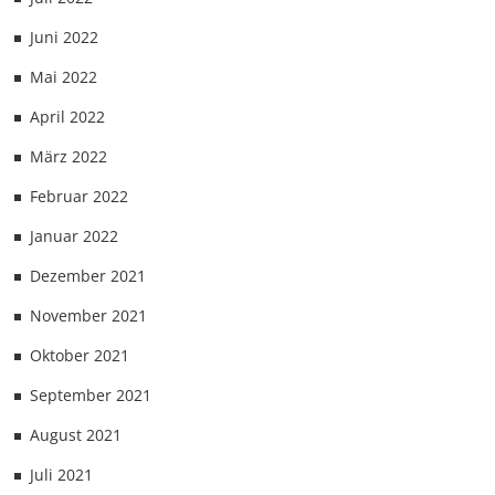
Juni 2022
Mai 2022
April 2022
März 2022
Februar 2022
Januar 2022
Dezember 2021
November 2021
Oktober 2021
September 2021
August 2021
Juli 2021