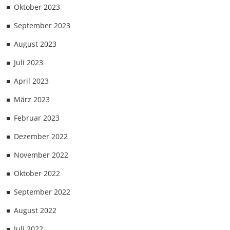
Oktober 2023
September 2023
August 2023
Juli 2023
April 2023
März 2023
Februar 2023
Dezember 2022
November 2022
Oktober 2022
September 2022
August 2022
Juli 2022