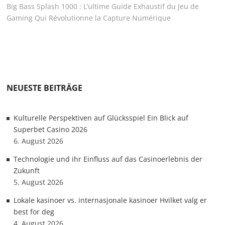
Big Bass Splash 1000 : L’ultime Guide Exhaustif du Jeu de
Gaming Qui Révolutionne la Capture Numérique
NEUESTE BEITRÄGE
Kulturelle Perspektiven auf Glücksspiel Ein Blick auf
Superbet Casino 2026
6. August 2026
Technologie und ihr Einfluss auf das Casinoerlebnis der
Zukunft
5. August 2026
Lokale kasinoer vs. internasjonale kasinoer Hvilket valg er
best for deg
4. August 2026