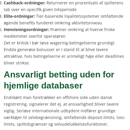
Cashback-ordninger:
Returnerer en procentsats af spillerens
tab over en specifik given tidsperiode
Elite-ordninger:
Tier-baserede loyalitetssystemer omfattende
øgende benefits funderet omkring aktivitetsniveau
Henvisningsordninger:
Præmier omkring at hverve friske
medlemmer overfor operatøren
Det er kritisk I bør læse wagering-betingelserne grundigt.
Endda generøse bonusser er i stand til at blive lavere
attraktive, hvis betingelserne er urimeligt høje eller deadlines
bliver strikse.
Ansvarligt betting uden for
hjemlige databaser
Endskønt man foretrækker en offshore side uden dansk
registrering, signalerer det ej, at ansvarlighed bliver lavere
vigtig. Seriøse internationale udbydere indfører grundige
værktøjer til selvbegrænsning, omfattende deposit-limits, loss-
limits, spiltidsgrænser og selvudelukkelsesfunktioner.