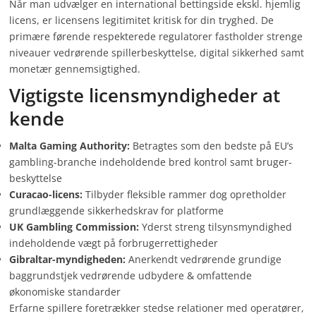
Når man udvælger en international bettingside ekskl. hjemlig
licens, er licensens legitimitet kritisk for din tryghed. De
primære førende respekterede regulatorer fastholder strenge
niveauer vedrørende spillerbeskyttelse, digital sikkerhed samt
monetær gennemsigtighed.
Vigtigste licensmyndigheder at
kende
Malta Gaming Authority:
Betragtes som den bedste på EU’s
gambling-branche indeholdende bred kontrol samt bruger-
beskyttelse
Curacao-licens:
Tilbyder fleksible rammer dog opretholder
grundlæggende sikkerhedskrav for platforme
UK Gambling Commission:
Yderst streng tilsynsmyndighed
indeholdende vægt på forbrugerrettigheder
Gibraltar-myndigheden:
Anerkendt vedrørende grundige
baggrundstjek vedrørende udbydere & omfattende
økonomiske standarder
Erfarne spillere foretrækker stedse relationer med operatører,