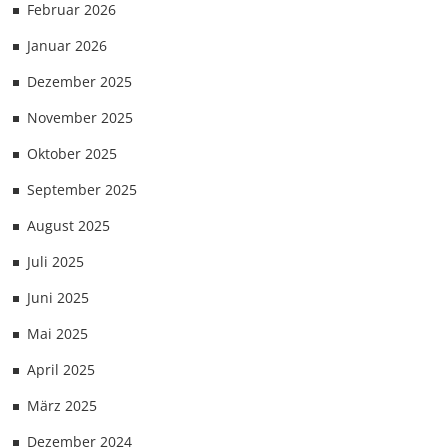
Februar 2026
Januar 2026
Dezember 2025
November 2025
Oktober 2025
September 2025
August 2025
Juli 2025
Juni 2025
Mai 2025
April 2025
März 2025
Dezember 2024