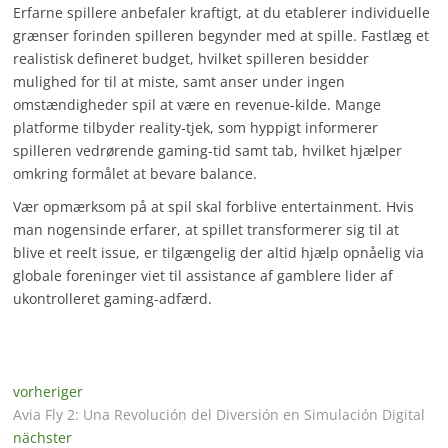
Erfarne spillere anbefaler kraftigt, at du etablerer individuelle
grænser forinden spilleren begynder med at spille. Fastlæg et
realistisk defineret budget, hvilket spilleren besidder
mulighed for til at miste, samt anser under ingen
omstændigheder spil at være en revenue-kilde. Mange
platforme tilbyder reality-tjek, som hyppigt informerer
spilleren vedrørende gaming-tid samt tab, hvilket hjælper
omkring formålet at bevare balance.
Vær opmærksom på at spil skal forblive entertainment. Hvis
man nogensinde erfarer, at spillet transformerer sig til at
blive et reelt issue, er tilgængelig der altid hjælp opnåelig via
globale foreninger viet til assistance af gamblere lider af
ukontrolleret gaming-adfærd.
vorheriger
Avia Fly 2: Una Revolución del Diversión en Simulación Digital
nächster