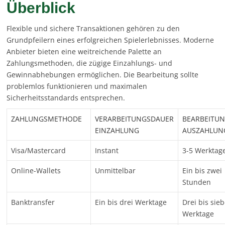
Überblick
Flexible und sichere Transaktionen gehören zu den
Grundpfeilern eines erfolgreichen Spielerlebnisses. Moderne
Anbieter bieten eine weitreichende Palette an
Zahlungsmethoden, die zügige Einzahlungs- und
Gewinnabhebungen ermöglichen. Die Bearbeitung sollte
problemlos funktionieren und maximalen
Sicherheitsstandards entsprechen.
ZAHLUNGSMETHODE
VERARBEITUNGSDAUER
BEARBEITUN
EINZAHLUNG
AUSZAHLUN
Visa/Mastercard
Instant
3-5 Werktag
Online-Wallets
Unmittelbar
Ein bis zwei
Stunden
Banktransfer
Ein bis drei Werktage
Drei bis sie
Werktage